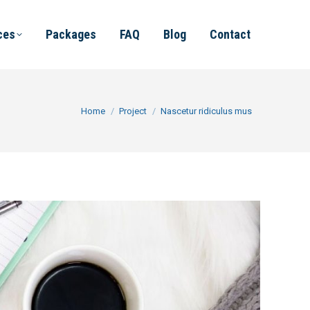
ces
Packages
FAQ
Blog
Contact
You are here:
Home
Project
Nascetur ridiculus mus