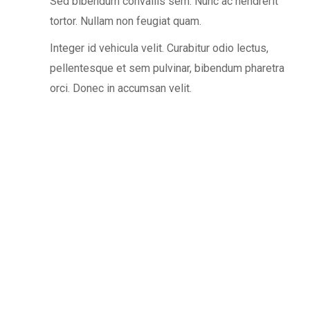
Sed bibendum convallis sem. Nunc ac hendrerit
tortor. Nullam non feugiat quam.
Integer id vehicula velit. Curabitur odio lectus,
pellentesque et sem pulvinar, bibendum pharetra
orci. Donec in accumsan velit.